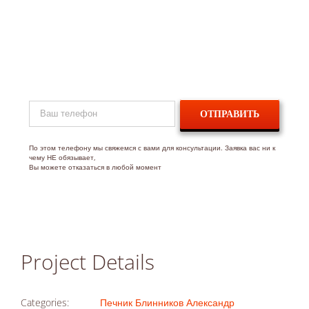
Нужен монтаж каминной
топки или консультация?
Оставьте заявку в форме ниже и мы вам перезвоним!
© Copyright 2009 -
2026
ИНН 781902100809
По этом телефону мы свяжемся с вами для консультации. Заявка вас ни к
чему НЕ обязывает,
ОГРН 313784703900537
Вы можете отказаться в любой момент
Адрес: Ленинградская область, г. Ломоносов, ул. Красного
Флота, 23, литера А, офис 407
Работаем в СПб и Лен. Области
СВЯЖИТЕСЬ С НАМИ
Project Details
ЗАКАЗАТЬ ЗВОНОК
Categories:
Печник Блинников Александр