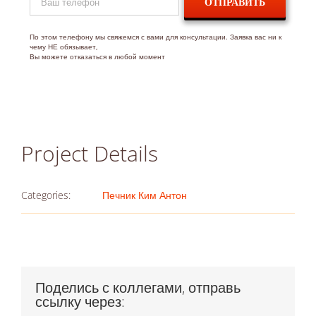
ИНН 781902100809
ОГРН 313784703900537
По этом телефону мы свяжемся с вами для консультации. Заявка вас ни к
Адрес: Ленинградская область, г. Ломоносов, ул. Красного
чему НЕ обязывает,
Вы можете отказаться в любой момент
Флота, 23, литера А, офис 407
Работаем в СПб и Лен. Области
СВЯЖИТЕСЬ С НАМИ
Project Details
ЗАКАЗАТЬ ЗВОНОК
Categories:
Печник Ким Антон
+7 (812) 645-02-35
info@pechnikspb.pro
Мы в ВК
Политика конфиденциальности
Карта сайта
Поделись с коллегами, отправь
ссылку через: